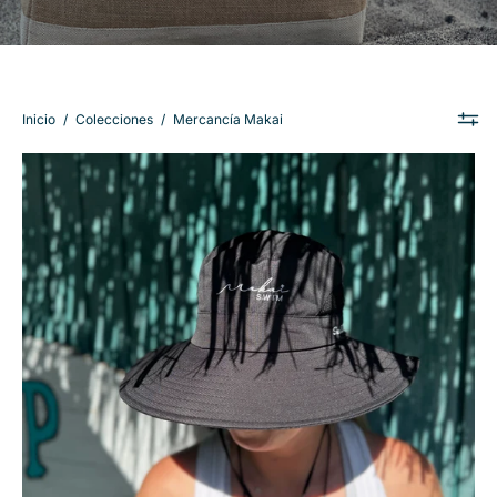
Inicio
/
Colecciones
/
Mercancía Makai
Makai
Sun
Hat