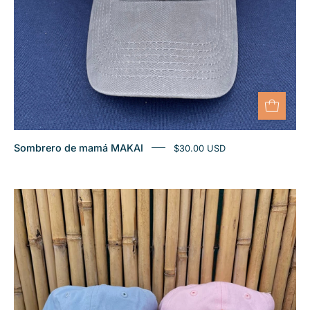
Sombrero de mamá MAKAI
$30.00 USD
Gorro
MAKAI
para
niños