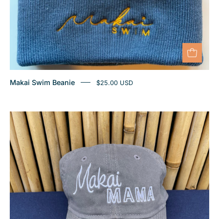
Makai Swim Beanie
$25.00 USD
Sombrero
de
mamá
MAKAI